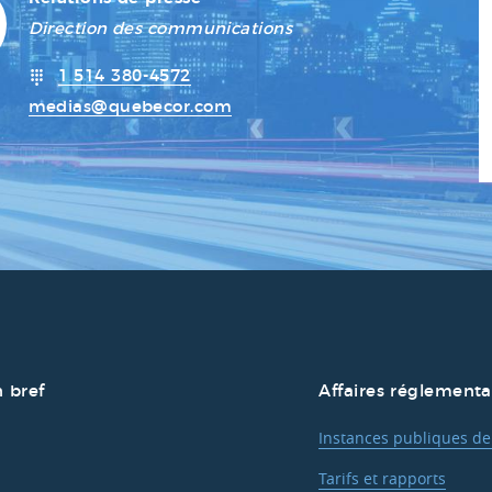
Direction des communications
1 514 380-4572
medias@quebecor.com
 bref
Affaires réglementa
Instances publiques de
Tarifs et rapports