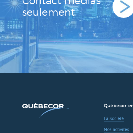
Contact médias
seulement
Québecor en
La Société
Nos activités