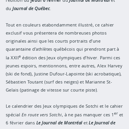
l’édition du
jeudi 6 février
du
Journal de Montréal
et
du
Journal de Québec
.
Tout en couleurs etabondamment illustré, ce cahier
exclusif vous présentera de nombreuses photos
originales ainsi que les courts portraits d’une
quarantaine d’athlètes québécois qui prendront part à
e
la XXII
édition des Jeux olympiques d’hiver. Parmi ces
jeunes espoirs, mentionnons, entre autres, Alex Harvey
(ski de fond), Justine Dufour-Lapointe (ski acrobatique),
Sébastien Toutant (surf des neiges) et Marianne St-
Gelais (patinage de vitesse sur courte piste).
Le calendrier des Jeux olympiques de Sotchi et le cahier
er
spécial
En route vers Sotchi
, à ne pas manquer ces 1
et
6 février dans
Le Journal de Montréal
et
Le Journal de