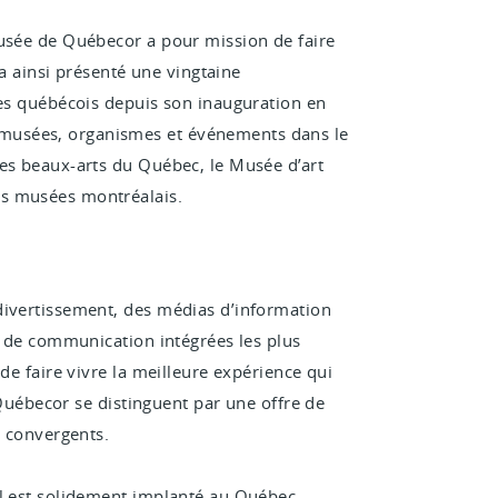
musée de Québecor a pour mission de faire
 a ainsi présenté une vingtaine
tes québécois depuis son inauguration en
musées, organismes et événements dans le
des beaux-arts du Québec, le Musée d’art
es musées montréalais.
divertissement, des médias d’information
es de communication intégrées les plus
de faire vivre la meilleure expérience qui
e Québecor se distinguent par une offre de
t convergents.
al est solidement implanté au Québec,