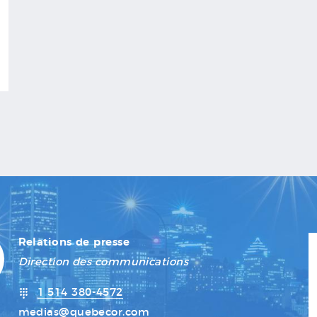
Relations de presse
Direction des communications
1 514 380-4572
medias@quebecor.com