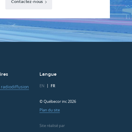
Contactez-nous
ires
Langue
EN
FR
 radiodiffusion
© Québecor inc 2026
Plan du site
Site réalisé par