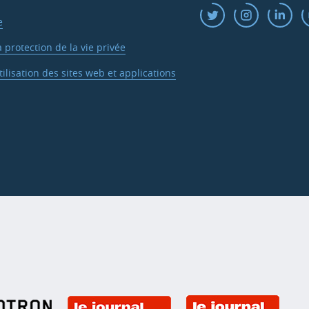
e
a protection de la vie privée
ilisation des sites web et applications