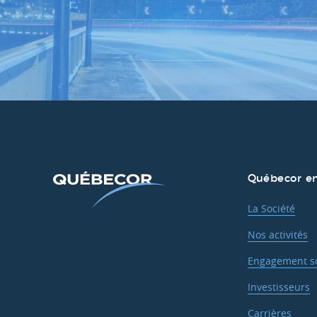
Québecor en
La Société
Nos activités
Engagement so
Investisseurs
Carrières